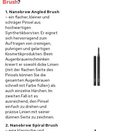
Brush
?
1. Nanobrow Angled Brush
– ein flacher, kleiner und
schräger Pinsel aus
hochwertigen
Synthetikborsten. Er eignet
sich hervorragend zum
Auftragen von cremigen,
pulvrigen und gelartigen
Kosmetikprodukten. Beim
Augenbrauenschminken
kreiert er sowohl dicke Linien
(mit der flachen Seite des
Pinsels können Sie die
gesamten Augenbrauen
schnell mit Farbe füllen) als
auch einzelne Härchen. Im
zweiten Fall ist es
ausreichend, den Pinsel
einfach zu drehen und
präzise Linien mit seiner
dünnen Seite zu zeichnen.
2. Nanobrow Spiral Brush
– eine klassische und