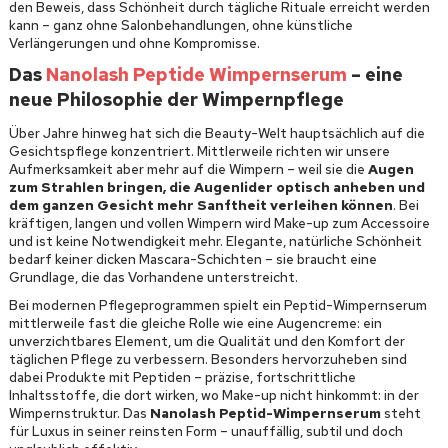
den Beweis, dass Schönheit durch tägliche Rituale erreicht werden
kann – ganz ohne Salonbehandlungen, ohne künstliche
Verlängerungen und ohne Kompromisse.
Das
Nanolash Peptide Wimpernserum
– eine
neue Philosophie der Wimpernpflege
Über Jahre hinweg hat sich die Beauty-Welt hauptsächlich auf die
Gesichtspflege konzentriert. Mittlerweile richten wir unsere
Aufmerksamkeit aber mehr auf die Wimpern – weil sie die
Augen
zum Strahlen bringen, die Augenlider optisch anheben und
dem ganzen Gesicht mehr Sanftheit verleihen können
. Bei
kräftigen, langen und vollen Wimpern wird Make-up zum Accessoire
und ist keine Notwendigkeit mehr. Elegante, natürliche Schönheit
bedarf keiner dicken Mascara-Schichten – sie braucht eine
Grundlage, die das Vorhandene unterstreicht.
Bei modernen Pflegeprogrammen spielt ein Peptid-Wimpernserum
mittlerweile fast die gleiche Rolle wie eine Augencreme: ein
unverzichtbares Element, um die Qualität und den Komfort der
täglichen Pflege zu verbessern. Besonders hervorzuheben sind
dabei Produkte mit Peptiden – präzise, fortschrittliche
Inhaltsstoffe, die dort wirken, wo Make-up nicht hinkommt: in der
Wimpernstruktur. Das
Nanolash Peptid-Wimpernserum
steht
für Luxus in seiner reinsten Form – unauffällig, subtil und doch