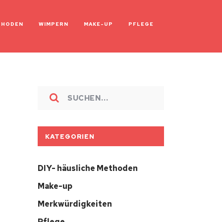
THODEN
WIMPERN
MAKE-UP
PFLEGE
KATEGORIEN
DIY- häusliche Methoden
Make-up
Merkwürdigkeiten
Pflege