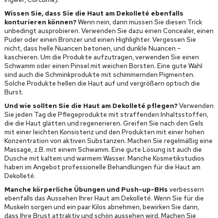
Wissen Sie, dass Sie die Haut am Dekolleté ebenfalls
konturieren können?
Wenn nein, dann müssen Sie diesen Trick
unbedingt ausprobieren. Verwenden Sie dazu einen Concealer, einen
Puder oder einen Bronzer und einen Highlighter. Vergessen Sie
nicht, dass helle Nuancen betonen, und dunkle Nuancen –
kaschieren. Um die Produkte aufzutragen, verwenden Sie einen
Schwamm oder einen Pinsel mit weichen Borsten. Eine gute Wahl
sind auch die Schminkprodukte mit schimmernden Pigmenten.
Solche Produkte hellen die Haut auf und vergrößern optisch die
Burst.
Und wie sollten Sie die Haut am Dekolleté pflegen?
Verwenden
Sie jeden Tag die Pflegeprodukte mit straffenden Inhaltsstoffen,
die die Haut glätten und regenerieren. Greifen Sie nach den Gels
mit einer leichten Konsistenz und den Produkten mit einer hohen
Konzentration von aktiven Substanzen. Machen Sie regelmäßig eine
Massage, z.B. mit einem Schwamm. Eine gute Lösung ist auch die
Dusche mit kaltem und warmem Wasser. Manche Kosmetikstudios
haben im Angebot professionelle Behandlungen für die Haut am
Dekolleté.
Manche körperliche Übungen und Push-up-BHs
verbessern
ebenfalls das Aussehen Ihrer Haut am Dekolleté. Wenn Sie für die
Muskeln sorgen und ein paar Kilos abnehmen, bewirken Sie dann,
dass Ihre Brust attraktiv und schön aussehen wird. Machen Sie