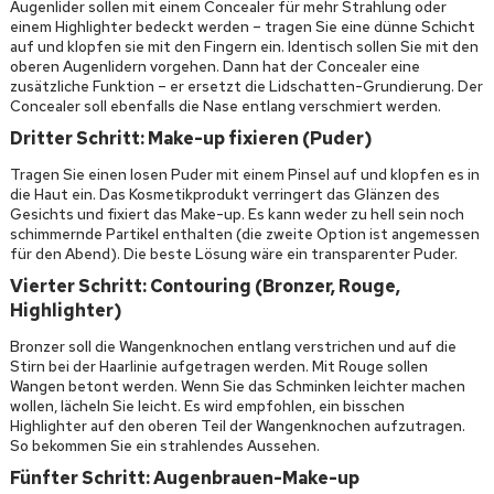
Augenlider sollen mit einem Concealer für mehr Strahlung oder
einem Highlighter bedeckt werden – tragen Sie eine dünne Schicht
auf und klopfen sie mit den Fingern ein. Identisch sollen Sie mit den
oberen Augenlidern vorgehen. Dann hat der Concealer eine
zusätzliche Funktion – er ersetzt die Lidschatten-Grundierung. Der
Concealer soll ebenfalls die Nase entlang verschmiert werden.
Dritter Schritt: Make-up fixieren (Puder)
Tragen Sie einen losen Puder mit einem Pinsel auf und klopfen es in
die Haut ein. Das Kosmetikprodukt verringert das Glänzen des
Gesichts und fixiert das Make-up. Es kann weder zu hell sein noch
schimmernde Partikel enthalten (die zweite Option ist angemessen
für den Abend). Die beste Lösung wäre ein transparenter Puder.
Vierter Schritt: Contouring (Bronzer, Rouge,
Highlighter)
Bronzer soll die Wangenknochen entlang verstrichen und auf die
Stirn bei der Haarlinie aufgetragen werden. Mit Rouge sollen
Wangen betont werden. Wenn Sie das Schminken leichter machen
wollen, lächeln Sie leicht. Es wird empfohlen, ein bisschen
Highlighter auf den oberen Teil der Wangenknochen aufzutragen.
So bekommen Sie ein strahlendes Aussehen.
Fünfter Schritt: Augenbrauen-Make-up