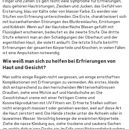
Finger und Zehen. Es gibt recht viele Symptome für Erfrierungen,
dazu gehören Hautrötungen, Zwicken und Jucken, das Gefühl von
Erstarrung, blau vor Kälte oder von blasser Farbe. Es werden vier
Stufen von Erfrierung unterschieden. Die Erste, charakterisiert sich
mit kurzanhaltenden Störungen des Blutkreislaufes, Errötungen
und Kribbeln. Wenn auf der Hautoberfläche Blasen gefüllt mit
Flüssigkeit erscheinen, bedeutet es die zweite Stufe. Die dritte
Stufe erkennt man an den Schädigungen der Oberhaut und der
eigentlichen Haut, die violett anläuft. Die letzte Stufe betrifft
Erfrierungen der gesamten Körperteile und Knochen, in vielen Fällen
ist eine Amputation notwendig.
Wie weiß man sich zu helfen bei Erfrierungen von
Haut und Gesicht?
Man sollte einige Regeln nicht vergessen, um einige ernsthaften
Komplikationen mit Erfrierungen zu vermeiden. Als erstes, kleide
dich entsprechend zu den herrschenden Wetterverhältnissen
Draußen, ziehe eine Mütze auf und Handschuhe an. Die
Gesichtshaut creme mit einer fettigen Creme und
Kosmetikprodukten mit UV Filtern ein. Erfrierte Stellen sollten
nicht energisch massiert oder gerieben werden, weil auf diese Art
die Haut zerstört wird. Die Hände stecke unter die Achseln oder in
lauwarmes Wasser. Vorsichtig bewege die erwärmten Körperteile.
Ziehe die nasse Kleidung aus, ziehe trockene und saubere Sachen
an, wickle dich in eine Decke ein. Im Falle einer Notwendigkeit nehme