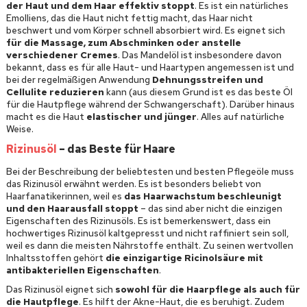
der Haut und dem Haar effektiv stoppt
. Es ist ein natürliches
Emolliens, das die Haut nicht fettig macht, das Haar nicht
beschwert und vom Körper schnell absorbiert wird. Es eignet sich
für die Massage, zum Abschminken oder anstelle
verschiedener Cremes
. Das Mandelöl ist insbesondere davon
bekannt, dass es für alle Haut- und Haartypen angemessen ist und
bei der regelmäßigen Anwendung
Dehnungsstreifen und
Cellulite reduzieren
kann (aus diesem Grund ist es das beste Öl
für die Hautpflege während der Schwangerschaft). Darüber hinaus
macht es die Haut
elastischer und jünger
. Alles auf natürliche
Weise.
Rizinusöl
– das Beste für Haare
Bei der Beschreibung der beliebtesten und besten Pflegeöle muss
das Rizinusöl erwähnt werden. Es ist besonders beliebt von
Haarfanatikerinnen, weil es
das Haarwachstum beschleunigt
und den Haarausfall stoppt
– das sind aber nicht die einzigen
Eigenschaften des Rizinusöls. Es ist bemerkenswert, dass ein
hochwertiges Rizinusöl kaltgepresst und nicht raffiniert sein soll,
weil es dann die meisten Nährstoffe enthält. Zu seinen wertvollen
Inhaltsstoffen gehört
die einzigartige Ricinolsäure mit
antibakteriellen Eigenschaften
.
Das Rizinusöl eignet sich
sowohl für die Haarpflege als auch für
die Hautpflege
. Es hilft der Akne-Haut, die es beruhigt. Zudem