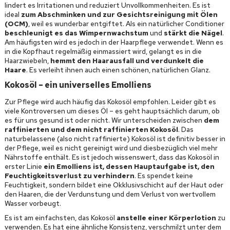
lindert es Irritationen und reduziert Unvollkommenheiten. Es ist
ideal
zum Abschminken und zur Gesichtsreinigung mit Ölen
(OCM)
, weil es wunderbar entgiftet. Als ein natürlicher Conditioner
beschleunigt es das Wimpernwachstum
und
stärkt die Nägel
.
Am häufigsten wird es jedoch in der Haarpflege verwendet. Wenn es
in die Kopfhaut regelmäßig einmassiert wird, gelangt es in die
Haarzwiebeln,
hemmt den Haarausfall und verdunkelt die
Haare
. Es verleiht ihnen auch einen schönen, natürlichen Glanz.
Kokosöl – ein universelles Emolliens
Zur Pflege wird auch häufig das Kokosöl empfohlen. Leider gibt es
viele Kontroversen um dieses Öl – es geht hauptsächlich darum, ob
es für uns gesund ist oder nicht. Wir unterscheiden zwischen
dem
raffinierten und dem nicht raffinierten Kokosöl
. Das
naturbelassene (also nicht raffinierte) Kokosöl ist definitiv besser in
der Pflege, weil es nicht gereinigt wird und diesbezüglich viel mehr
Nährstoffe enthält. Es ist jedoch wissenswert, dass das Kokosöl in
erster Linie
ein Emolliens ist, dessen Hauptaufgabe ist, den
Feuchtigkeitsverlust zu verhindern
. Es spendet keine
Feuchtigkeit, sondern bildet eine Okklusivschicht auf der Haut oder
den Haaren, die der Verdunstung und dem Verlust von wertvollem
Wasser vorbeugt.
Es ist am einfachsten, das Kokosöl
anstelle einer Körperlotion
zu
verwenden. Es hat eine ähnliche Konsistenz, verschmilzt unter dem