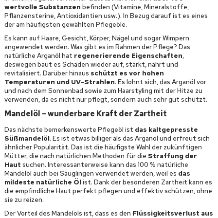
wertvolle Substanzen
befinden (Vitamine, Mineralstoffe,
Pflanzensterine, Antioxidantien usw.). In Bezug darauf ist es eines
der am häufigsten gewählten Pflegeöle.
Es kann auf Haare, Gesicht, Körper, Nägel und sogar Wimpern
angewendet werden. Was gibt es im Rahmen der Pflege? Das
natürliche Arganöl hat
regenerierende Eigenschaften
,
deswegen baut es Schäden wieder auf, stärkt, nährt und
revitalisiert. Darüber hinaus
schützt es vor hohen
Temperaturen und UV-Strahlen
. Es lohnt sich, das Arganöl vor
und nach dem Sonnenbad sowie zum Haarstyling mit der Hitze zu
verwenden, da es nicht nur pflegt, sondern auch sehr gut schützt.
Mandelöl – wunderbare Kraft der Zartheit
Das nächste bemerkenswerte Pflegeöl ist
das kaltgepresste
Süßmandelöl
. Es ist etwas billiger als das Arganöl und erfreut sich
ähnlicher Popularität. Das ist die häufigste Wahl der zukünftigen
Mütter, die nach natürlichen Methoden für die
Straffung der
Haut
suchen. Interessanterweise kann das 100 % natürliche
Mandelöl auch bei Säuglingen verwendet werden, weil es
das
mildeste natürliche Öl
ist. Dank der besonderen Zartheit kann es
die empfindliche Haut perfekt pflegen und effektiv schützen, ohne
sie zu reizen.
Der Vorteil des Mandelöls ist, dass es den
Flüssigkeitsverlust aus