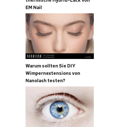
thermische Hybrid-Lack von
EM Nail
Warum sollten Sie DIY
Wimpernextensions von
Nanolash testen?