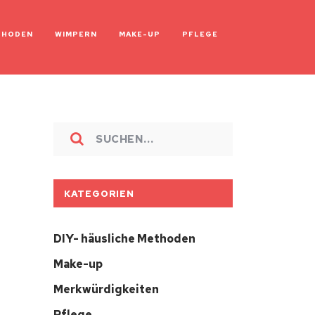
THODEN
WIMPERN
MAKE-UP
PFLEGE
KATEGORIEN
DIY- häusliche Methoden
Make-up
Merkwürdigkeiten
Pflege