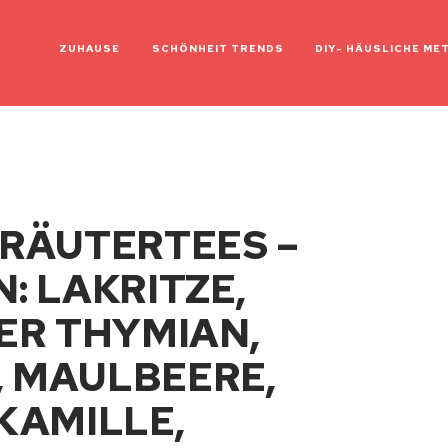
ZUHAUSE
SCHÖNHEIT TRENDS
DIY- HÄUSLICHE ME
RÄUTERTEES –
: LAKRITZE,
ER THYMIAN,
, MAULBEERE,
KAMILLE,