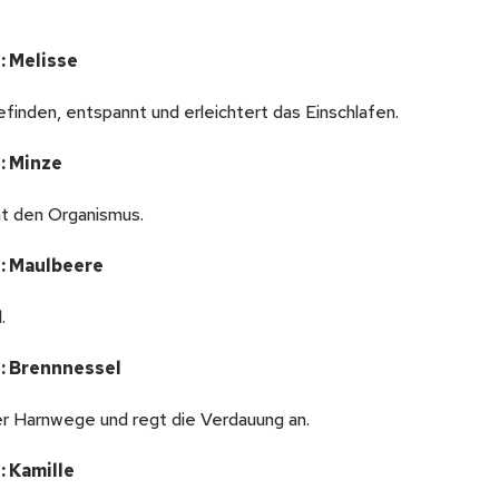
: Melisse
inden, entspannt und erleichtert das Einschlafen.
: Minze
nt den Organismus.
: Maulbeere
.
: Brennnessel
er Harnwege und regt die Verdauung an.
: Kamille